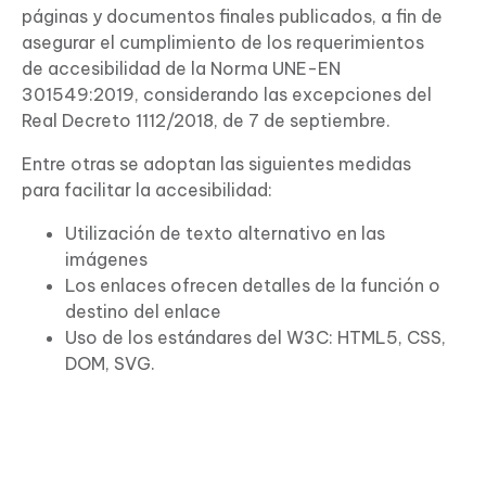
páginas y documentos finales publicados, a fin de
asegurar el cumplimiento de los requerimientos
de accesibilidad de la Norma UNE-EN
×
301549:2019, considerando las excepciones del
Pon a prueba tu nivel con este
Real Decreto 1112/2018, de 7 de septiembre.
test de inglés GRATIS
Entre otras se adoptan las siguientes medidas
para facilitar la accesibilidad:
HAZ EL TEST
Utilización de texto alternativo en las
imágenes
Los enlaces ofrecen detalles de la función o
destino del enlace
Uso de los estándares del W3C: HTML5, CSS,
DOM, SVG.