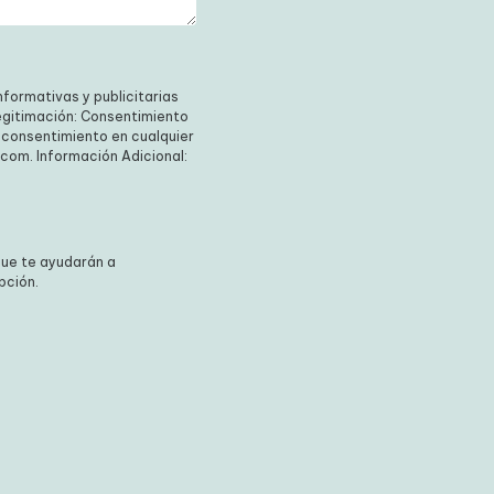
formativas y publicitarias
gitimación:
Puede retirar su
 derechos en
a de Privacidad
.
ue te ayudarán a
pción.
×
GRATIS