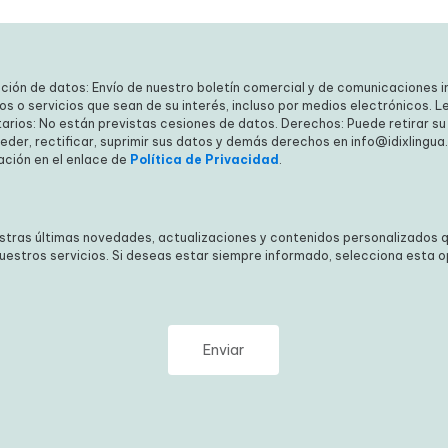
ción de datos: Envío de nuestro boletín comercial y de comunicaciones in
 o servicios que sean de su interés, incluso por medios electrónicos. Le
resado. Destinatarios: No están previstas cesiones de datos. Derechos: 
uier momento, así como acceder, rectificar, suprimir sus datos y demás
ormación Adicional: Puede ampliar la información en el enlace de
Polític
stras últimas novedades, actualizaciones y contenidos personalizados q
estros servicios. Si deseas estar siempre informado, selecciona esta o
test de inglés 
prueba tu nivel con este