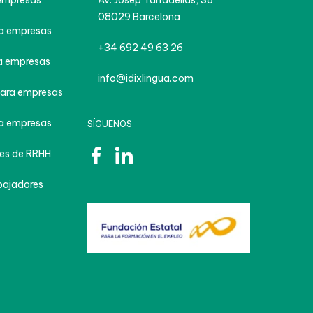
empresas
Av. Josep Tarradellas, 38
08029 Barcelona
a empresas
+34 692 49 63 26
 empresas
info@idixlingua.com
ara empresas
a empresas
SÍGUENOS
es de RRHH
bajadores