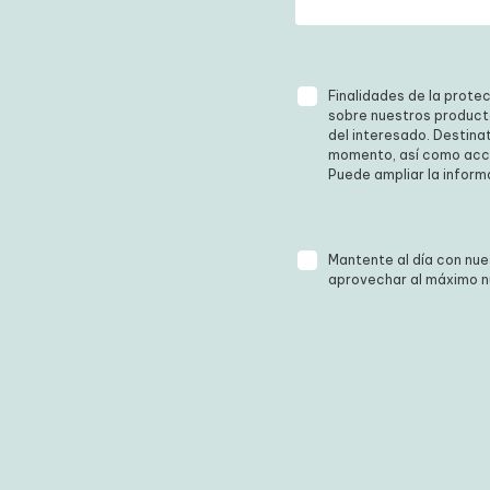
Finalidades de la protec
sobre nuestros productos
Consentimiento del inte
consentimiento en cualq
info@idixlingua.com. Inf
Mantente al día con nue
aprovechar al máximo nu
Pon a 