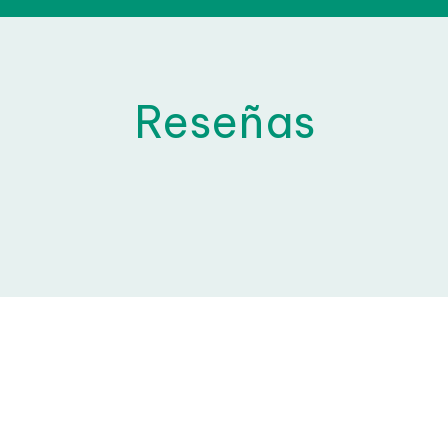
Contác
Reseñas
rueba tu nivel con este
test de inglé
HAZ EL TEST