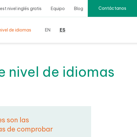
Contáctanos
t nivel inglés gratis
Equipo
Blog
ivel de idiomas
EN
ES
 nivel de
s son las