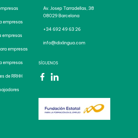
CONTACTO
empresas
Av. Josep Tarradellas, 38
08029 Barcelona
a empresas
+34 692 49 63 26
 empresas
info@idixlingua.com
ara empresas
a empresas
SÍGUENOS
es de RRHH
bajadores