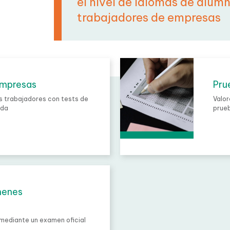
maneras más estandarizada
el nivel de idiomas de alumn
trabajadores de empresas
empresas
Prue
los trabajadores con tests
Valore
edida
con pr
menes