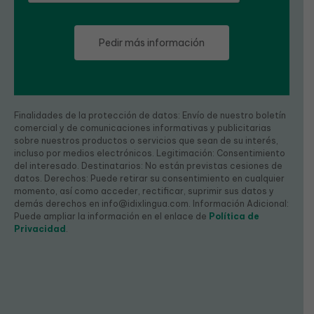
Finalidades de la protección de datos: Envío de nuestro boletín
comercial y de comunicaciones informativas y publicitarias
sobre nuestros productos o servicios que sean de su interés,
incluso por medios electrónicos. Legitimación: Consentimiento
del interesado. Destinatarios: No están previstas cesiones de
datos. Derechos: Puede retirar su consentimiento en cualquier
momento, así como acceder, rectificar, suprimir sus datos y
demás derechos en info@idixlingua.com. Información Adicional:
Puede ampliar la información en el enlace de
Política de
Privacidad
.