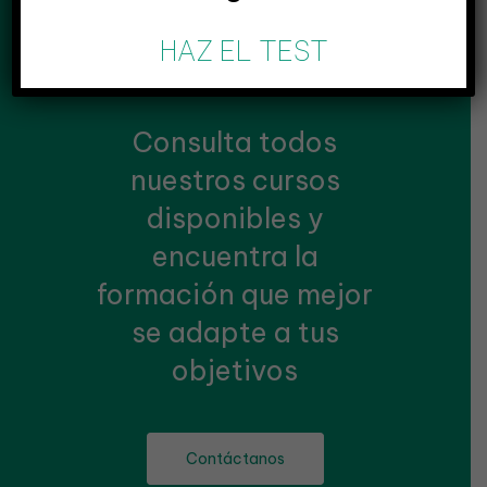
HAZ EL TEST
Consulta todos
nuestros cursos
disponibles y
encuentra la
formación que mejor
se adapte a tus
objetivos
Contáctanos