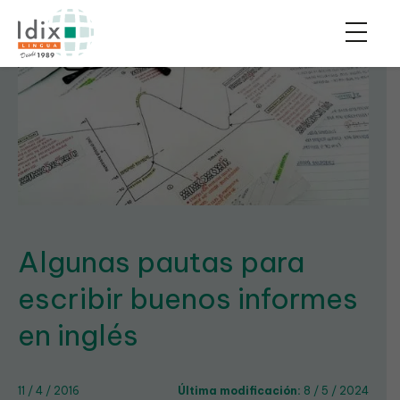
Algunas pautas para
escribir buenos informes
en inglés
11 / 4 / 2016
Última modificación:
8 / 5 / 2024