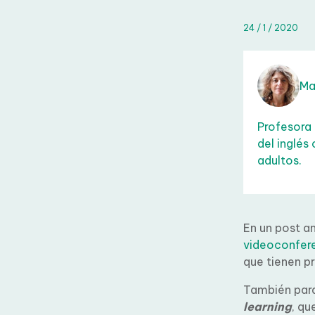
24 / 1 / 2020
Mar
Profesora 
del inglés
adultos.
En un post an
videoconfere
que tienen pr
También para
learning
, qu