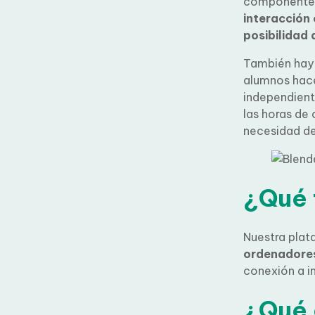
componente c
interacción 
posibilidad 
También hay 
alumnos hace
independient
las horas de 
necesidad de
¿Qué 
Nuestra plataf
ordenadore
conexión a in
¿Qué 