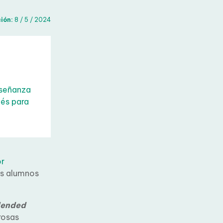
ón:
8 / 5 / 2024
nseñanza
és para
r
s alumnos
ended
rosas