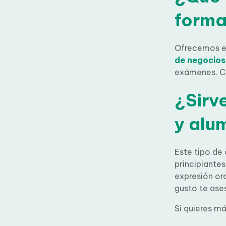
forma
Ofrecemos en
y de negoci
exámenes. C
¿Sirve
y alu
Este tipo de 
niveles princ
exclusivament
videoconfere
Pon a 
caso.
Si quieres má