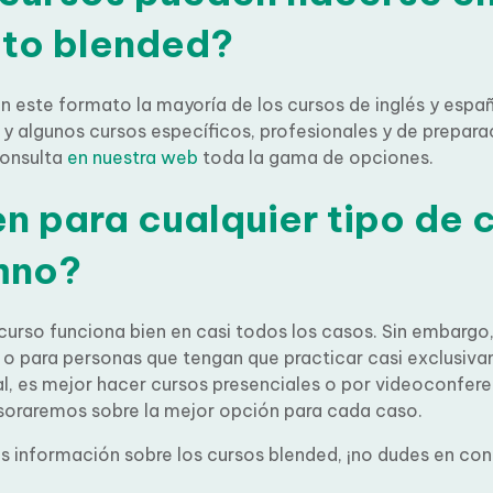
to blended?
 este formato la mayoría de los cursos de inglés y espa
os
y algunos cursos específicos, profesionales y de prepa
onsulta
en nuestra web
toda la gama de opciones.
n para cualquier tipo de 
mno?
curso funciona bien en casi todos los casos. Sin embargo,
ipiantes o para personas que tengan que practicar casi
e la expresión oral, es mejor hacer cursos presenciales o
ncia. Con gusto te asesoraremos sobre la mejor opción 
test de inglés 
prueba tu nivel con este
HAZ EL TEST
s información sobre los cursos blended, ¡no dudes en con