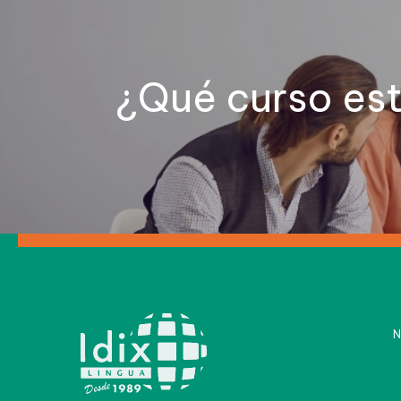
¿Qué curso es
N