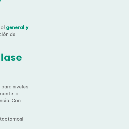
ñol
general
ración de
clase
 para
×
 por
para cada
GRATIS
tactarnos!