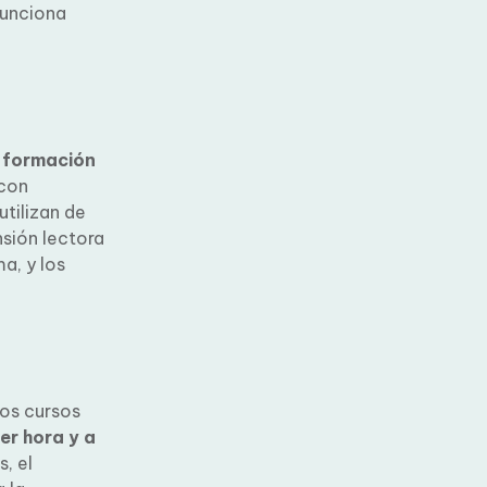
funciona
formación
con
tilizan de
sión
lataforma, y
los cursos
er hora y a
, el