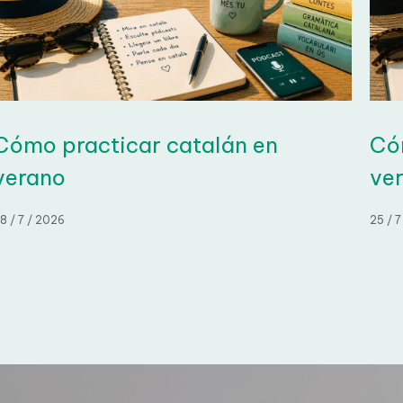
ómo practicar catalán en
Cóm
verano
ver
 / 7 / 2026
25 / 7 