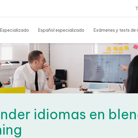
Tes
 Especializado
Español especializado
Exámenes y tests de n
nder idiomas en ble
ning