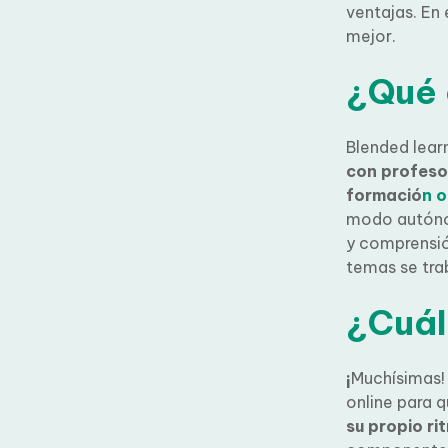
ventajas. En 
mejor.
¿Qué 
Blended learn
con profeso
formació
n o
modo autónom
lectora y com
los temas se t
¿Cuál
¡
Muchísimas! L
online para q
su propio ri