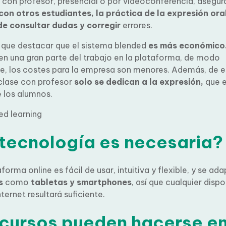
on profesor, presencial o por videoconferencia, asegura
con otros estudiantes, la práctica de la expresión oral
de consultar dudas y corregir
errores.
que destacar que el sistema blended
es más económico
n una gran parte del trabajo en la plataforma, de modo
e, los costes para la empresa son menores. Además, de 
clase con profesor
solo se dedican a la expresión,
que e
 los alumnos.
tecnología es necesaria?
orma online es fácil de usar, intuitiva y flexible, y se ada
s
como
tabletas y smartphones
, así que cualquier dispo
ternet resultará suficiente.
cursos pueden hacerse e