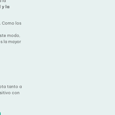
 la
 y la
.
Como los
este modo,
s la mayor
pta tanto a
sitivo con
n