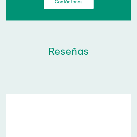
Reseñas
×
Pon a prueba tu nivel con este
test de inglés GRATIS
HAZ EL TEST