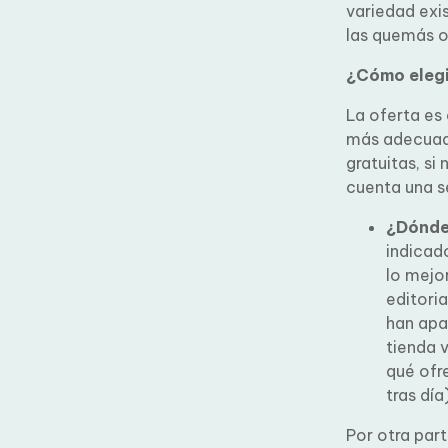
gran variedad
seleccionar 
¿Cómo elegi
La oferta es
recursos más
porque son gr
tener en cuen
¿Dónde
indicado
lo mejor
editoria
ya han 
la tiend
ver qué 
aumenta 
Por otra par