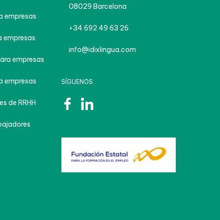
08029 Barcelona
a empresas
+34 692 49 63 26
 empresas
info@idixlingua.com
ara empresas
a empresas
SÍGUENOS
es de RRHH
bajadores