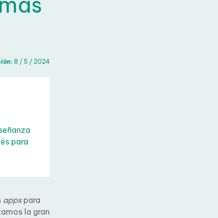
omas
ón:
8 / 5 / 2024
nseñanza
és para
s
apps
para
tamos la