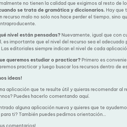
almente no tienen la calidad que exigimos al resto de lo
uando se trata de gramática y diccionarios.
Hay que t
 recurso malo no solo nos hace perder el tiempo, sino qu
ntraproducente.
ué nivel están pensadas?
Nuevamente, igual que con cu
, es importante que el nivel del recurso sea el adecuado p
Las editoriales siempre indican el nivel de cada aplicació
ue queremos estudiar o practicar?
Primero es convenien
remos practicar y luego buscar los recursos dentro de e
s ideas!
a aplicación que te resulte útil y quieras recomendar al r
mnos? Puedes hacerlo comentando aquí.
trado alguna aplicación nueva y quieres que te ayudemos
a para ti? También puedes pedirnos orientación...
us comentarios!