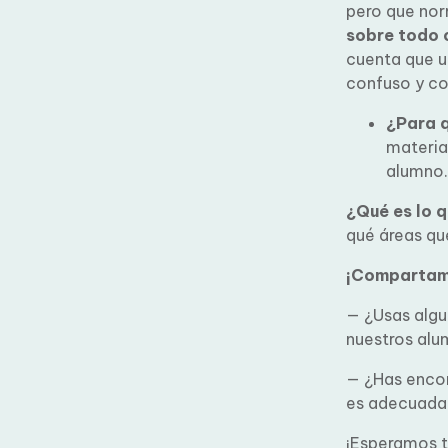
pero que norm
sobre todo c
cuenta que un
confuso y co
¿Para q
material
alumno. 
¿Qué es lo q
qué áreas que
¡Compartamo
— ¿Usas algun
nuestros alu
— ¿Has encon
si es adecuad
¡Esperamos t