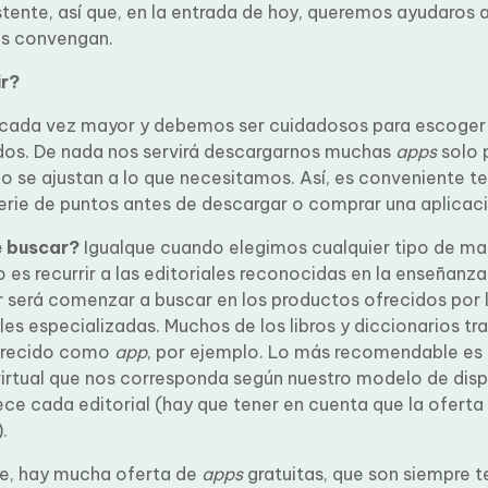
 existente, así que, en la entrada de hoy, queremos ayuda
las quemás os convengan.
r?
 cada vez mayor y debemos ser cuidadosos para escoger 
 adecuados. De nada nos servirá descargarnos muchas
a
atuitas, si no se ajustan a lo que necesitamos. Así, es co
ta una serie de puntos antes de descargar o comprar una
 buscar?
Igualque cuando elegimos cualquier tipo de mate
 es recurrir a las editoriales reconocidas en la enseñanza
 será comenzar a buscar en los productos ofrecidos por l
les especializadas. Muchos de los libros y diccionarios tra
aparecido como
app
, por ejemplo. Lo más recomendable e
a virtual que nos corresponda según nuestro modelo de di
ofrece cada editorial (hay que tener en cuenta que la ofe
día tras día).
te, hay mucha oferta de
apps
gratuitas, que son siempre t