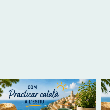
test de inglés 
prueba tu nivel con este
HAZ EL TEST