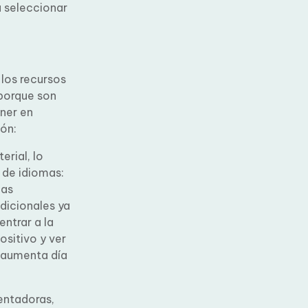
ros a
los
pps
solo
nveniente
 aplicación:
rial, lo
 de idiomas:
as
dicionales
s entrar a
spositivo y
rta
entadoras,