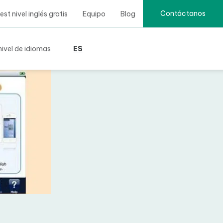
Contáctanos
t nivel inglés gratis
Equipo
Blog
ivel de idiomas
ES