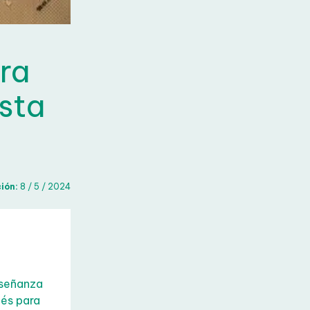
ra
sta
ón:
8 / 5 / 2024
nseñanza
és para