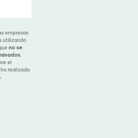
as empresas
 utilizando
 que
no se
rminados
.
re el
 ha
 empresas.