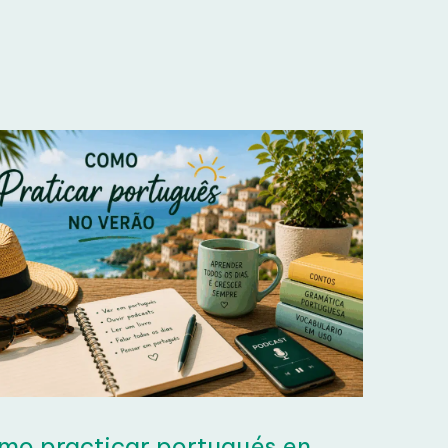
×
GRATIS
o practicar portugués en