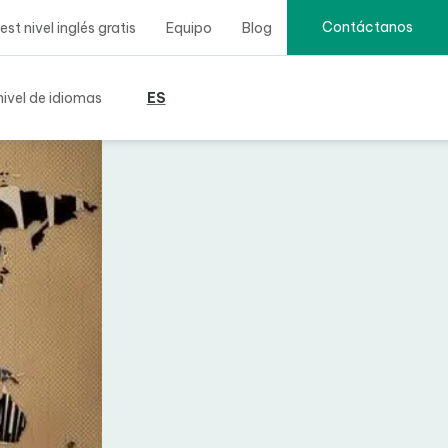
Contáctanos
t nivel inglés gratis
Equipo
Blog
ivel de idiomas
ES