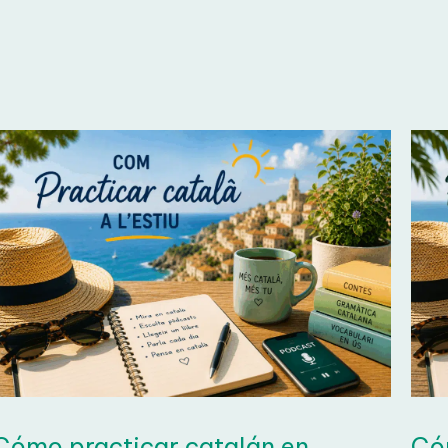
test de inglés 
prueba tu nivel con este
HAZ EL TEST
ómo practicar catalán en
Cóm