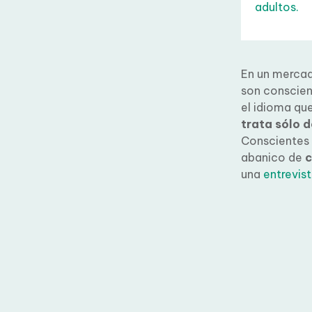
adultos.
En un mercad
son conscient
el idioma que
trata sólo d
Conscientes 
abanico de
c
realizado un