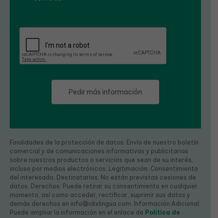
Finalidades de la protección de datos: Envío de nuestro boletín
comercial y de comunicaciones informativas y publicitarias
sobre nuestros productos o servicios que sean de su interés,
incluso por medios electrónicos. Legitimación: Consentimiento
del interesado. Destinatarios: No están previstas cesiones de
datos. Derechos: Puede retirar su consentimiento en cualquier
momento, así como acceder, rectificar, suprimir sus datos y
demás derechos en info@idixlingua.com. Información Adicional:
Puede ampliar la información en el enlace de
Política de