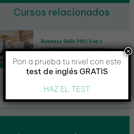
Cursos relacionados
Cursos de árabe para empresas
×
Clases de árabe para empresas, generales y
Pon a prueba tu nivel con este
de negocios
test de inglés GRATIS
HAZ EL TEST