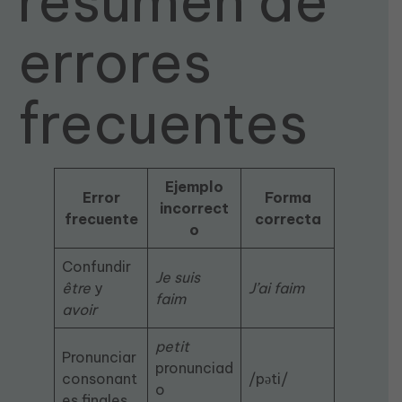
resumen de
errores
frecuentes
Ejemplo
Error
Forma
incorrect
frecuente
correcta
o
Confundir
Je suis
être
y
J’ai faim
faim
avoir
petit
Pronunciar
pronunciad
consonant
/pəti/
o
es finales