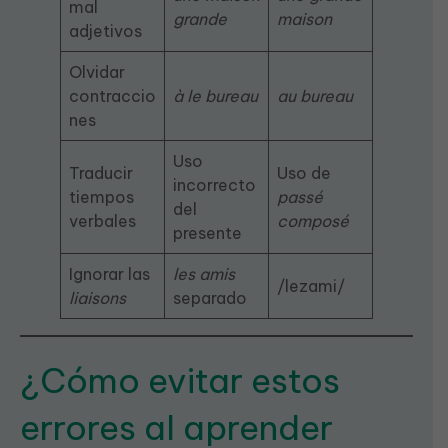
mal
grande
maison
adjetivos
Olvidar
contraccio
à le bureau
au bureau
nes
Uso
Traducir
Uso de
incorrecto
tiempos
passé
del
verbales
composé
presente
Ignorar las
les amis
/lezami/
liaisons
separado
¿Cómo evitar estos
errores al aprender