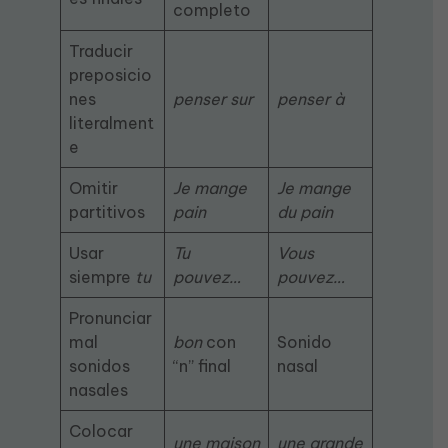
completo
Traducir
preposicio
nes
penser sur
penser à
literalment
e
Omitir
Je mange
Je mange
partitivos
pain
du pain
Usar
Tu
Vous
siempre
tu
pouvez…
pouvez…
Pronunciar
mal
bon
con
Sonido
sonidos
“n” final
nasal
nasales
Colocar
une maison
une grande