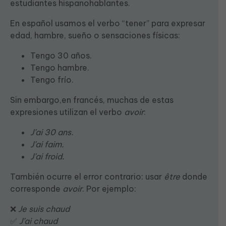
estudiantes hispanohablantes.
En español usamos el verbo “tener” para expresar
edad, hambre, sueño o sensaciones físicas:
Tengo 30 años.
Tengo hambre.
Tengo frío.
Sin embargo,en francés, muchas de estas
expresiones utilizan el verbo
avoir
:
J’ai 30 ans.
J’ai faim.
J’ai froid.
También ocurre el error contrario: usar
être
donde
corresponde
avoir
. Por ejemplo:
❌
Je suis chaud
✅
J’ai chaud