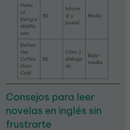
Perks
Inform
of
B2
al y
Media
Being a
juvenil
Wallflo
wer
Before
the
Claro y
Baja-
Coffee
B2
dialoga
media
Gets
do
Cold
Consejos para leer
novelas en inglés sin
frustrarte