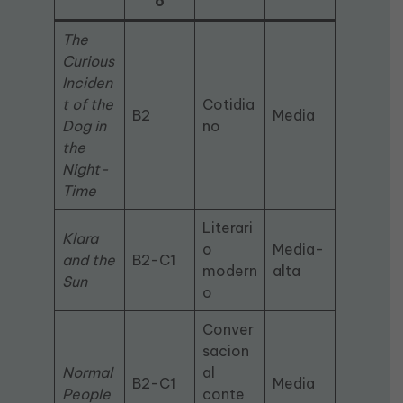
o
The
Curious
Inciden
t of the
Cotidia
B2
Media
Dog in
no
the
Night-
Time
Literari
Klara
o
Media-
and the
B2-C1
modern
alta
Sun
o
Conver
sacion
Normal
al
B2-C1
Media
People
conte