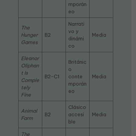
mporán
eo
Narrati
The
vo y
Hunger
B2
Media
dinámi
Games
co
Eleanor
Británic
Oliphan
o
t Is
B2-C1
conte
Media
Comple
mporán
tely
eo
Fine
Clásico
Animal
B2
accesi
Media
Farm
ble
The